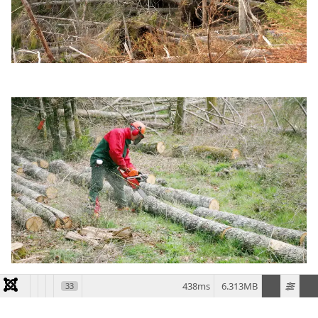
438ms
6.313MB
33